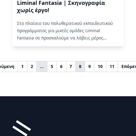
Liminal Fantasia | Σκηνογραφία
χωρίς έργο!
Στο πλαίσιο του πολυθεματικού εκπαιδευτικού
προγράμματος για μικτές ομάδες Liminal
Fantasia σε προσκαλούμε να λάβεις μέρος
σε 11 συναντήσεις για “την πραγματοποίηση της
ψευδαίσθησης του θεάτρου” με τον Γιώργο
Λυντζέρη!…
Read More
ούμενη
1
2
…
5
6
7
8
9
10
11
Επόμε
Υποσέλιδο