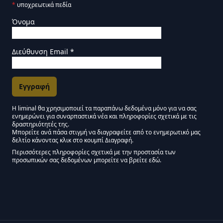
*
υποχρεωτικά πεδία
Όνομα
Διεύθυνση Email
*
Η liminal θα χρησιμοποιεί τα παραπάνω δεδομένα μόνο για να σας
ενημερώνει για συναρπαστικά νέα και πληροφορίες σχετικά με τις
Εγκρίσεις Μάρκετινγκ
δραστηριότητές της.
Μπορείτε ανά πάσα στιγμή να διαγραφείτε από το ενημερωτικό μας
δελτίο κάνοντας κλικ στο κουμπί Διαγραφή.
Μείνετε συντονισμένοι - Ενημερωτικό δελτίο Liminal
Περισσότερες πληροφορίες σχετικά με την προστασία των
προσωπικών σας δεδομένων μπορείτε να βρείτε εδώ.
We use Mailchimp as our marketing platform. By clicking below to subscribe,