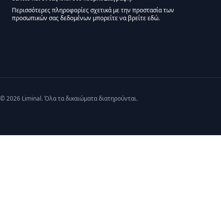
Περισσότερες πληροφορίες σχετικά με την προστασία των
προσωπικών σας δεδομένων μπορείτε να βρείτε εδώ.
We use Mailchimp as our marketing platform. By clicking below to subscribe,
© 2026 Liminal. Όλα τα δικαιώματα διατηρούνται.