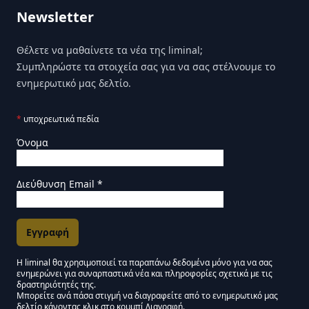
Newsletter
Θέλετε να μαθαίνετε τα νέα της liminal;
Συμπληρώστε τα στοιχεία σας για να σας στέλνουμε το
ενημερωτικό μας δελτίο.
*
υποχρεωτικά πεδία
Όνομα
Διεύθυνση Email
*
Η liminal θα χρησιμοποιεί τα παραπάνω δεδομένα μόνο για να σας
ενημερώνει για συναρπαστικά νέα και πληροφορίες σχετικά με τις
Εγκρίσεις Μάρκετινγκ
δραστηριότητές της.
Μπορείτε ανά πάσα στιγμή να διαγραφείτε από το ενημερωτικό μας
δελτίο κάνοντας κλικ στο κουμπί Διαγραφή.
Μείνετε συντονισμένοι - Ενημερωτικό δελτίο Liminal