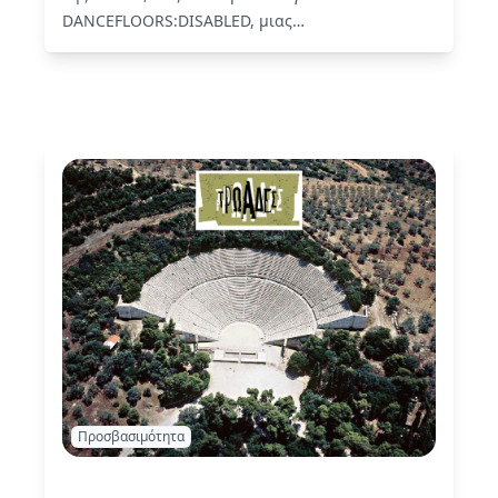
DANCEFLOORS:DISABLED, μιας
πολυαισθητηριακής εγκατάστασης του
Λυκούργου Πορφύρη που επανεπισκέπτεται το
dancefloor μέσα από τη βιωμένη εμπειρία της
αναπηρίας.
Read More
Προσβασιμότητα