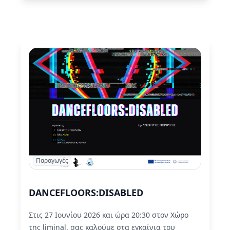
Κυριακή 28 Ιουνίου στις 18:00.
Read More
Παραγωγές
DANCEFLOORS:DISABLED
Στις 27 Ιουνίου 2026 και ώρα 20:30 στον Χώρο
της liminal, σας καλούμε στα εγκαίνια του