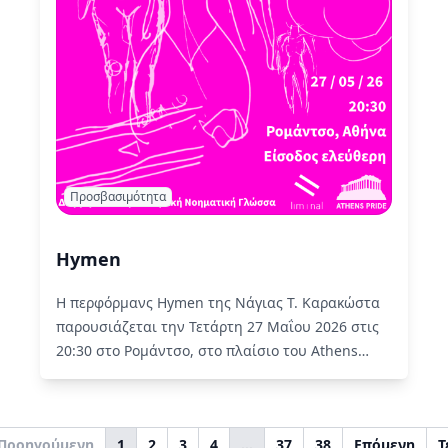
Προσβασιμότητα
Hymen
Η περφόρμανς Hymen της Νάγιας Τ. Καρακώστα
παρουσιάζεται την Τετάρτη 27 Μαΐου 2026 στις
20:30 στο Ρομάντσο, στο πλαίσιο του Athens
Pride 2026.
Read More
Προηγούμενη
1
2
3
4
…
37
38
Επόμενη
Τ