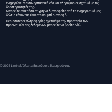
ενημερώνει για συναρπαστικά νέα και πληροφορίες σχετικά με τις
Εγκρίσεις Μάρκετινγκ
δραστηριότητές της.
Μπορείτε ανά πάσα στιγμή να διαγραφείτε από το ενημερωτικό μας
δελτίο κάνοντας κλικ στο κουμπί Διαγραφή.
Μείνετε συντονισμένοι - Ενημερωτικό δελτίο Liminal
Περισσότερες πληροφορίες σχετικά με την προστασία των
προσωπικών σας δεδομένων μπορείτε να βρείτε εδώ.
We use Mailchimp as our marketing platform. By clicking below to subscribe,
© 2026 Liminal. Όλα τα δικαιώματα διατηρούνται.