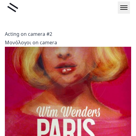
Μετάβαση
Liminal
στο
περιεχόμενο
Acting on camera #2
Μονόλογοι on camera