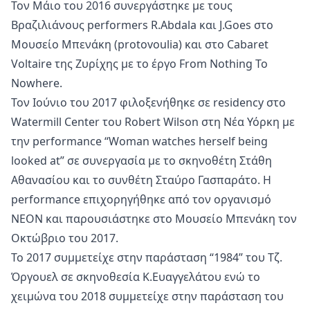
Τον Μάιο του 2016 συνεργάστηκε με τους
Βραζιλιάνους performers R.Abdala και J.Goes στο
Μουσείο Μπενάκη (protovoulia) και στο Cabaret
Voltaire της Ζυρίχης με το έργο From Nothing To
Nowhere.
Τον Ιούνιο του 2017 φιλοξενήθηκε σε residency στο
Watermill Center του Robert Wilson στη Νέα Υόρκη με
την performance “Woman watches herself being
looked at” σε συνεργασία με το σκηνοθέτη Στάθη
Αθανασίου και το συνθέτη Σταύρο Γασπαράτο. H
performance επιχορηγήθηκε από τον οργανισμό
ΝΕΟΝ και παρουσιάστηκε στο Μουσείο Μπενάκη τον
Οκτώβριο του 2017.
Το 2017 συμμετείχε στην παράσταση “1984” του Τζ.
Όργουελ σε σκηνοθεσία Κ.Ευαγγελάτου ενώ το
χειμώνα του 2018 συμμετείχε στην παράσταση του