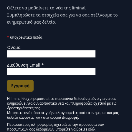
Θέλετε να μαθαίνετε τα νέα της liminal;
Συμπληρώστε τα στοιχεία σας για να σας στέλνουμε το
ενημερωτικό μας δελτίο.
*
υποχρεωτικά πεδία
Όνομα
Διεύθυνση Email
*
Η liminal θα χρησιμοποιεί τα παραπάνω δεδομένα μόνο για να σας
ενημερώνει για συναρπαστικά νέα και πληροφορίες σχετικά με τις
Εγκρίσεις Μάρκετινγκ
δραστηριότητές της.
Μπορείτε ανά πάσα στιγμή να διαγραφείτε από το ενημερωτικό μας
δελτίο κάνοντας κλικ στο κουμπί Διαγραφή.
Μείνετε συντονισμένοι - Ενημερωτικό δελτίο Liminal
Περισσότερες πληροφορίες σχετικά με την προστασία των
προσωπικών σας δεδομένων μπορείτε να βρείτε εδώ.