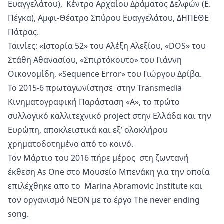
Ευαγγελάτου), Κέντρο Αρχαίου Δράματος Δελφών (Ε.
Πέγκα), Αμφι-Θέατρο Σπύρου Ευαγγελάτου, ΔΗΠΕΘΕ
Πάτρας.
Ταινίες: «Ιστορία 52» του Αλέξη Αλεξίου, «DOS» του
Στάθη Αθανασίου, «Σπιρτόκουτο» του Γιάννη
Οικονομίδη, «Sequence Error» του Γιώργου Δρίβα.
Το 2015-6 πρωταγωνίστησε στην Transmedia
Κινηματογραφική Παράσταση «Α», το πρώτο
συλλογικό καλλιτεχνικό project στην Ελλάδα και την
Ευρώπη, αποκλειστικά και εξ’ ολοκλήρου
χρηματοδοτημένο από το κοινό.
Τον Μάρτιο του 2016 πήρε μέρος στη ζωντανή
έκθεση As One στο Μουσείο Μπενάκη για την οποία
επιλέχθηκε απο το Marina Abramovic Institute και
τον οργανισμό NEON με το έργο The never ending
song.