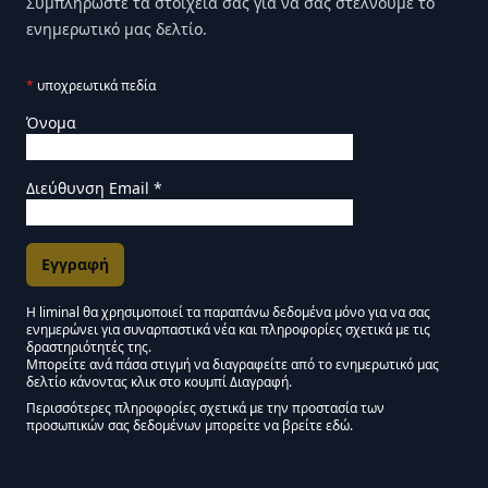
Συμπληρώστε τα στοιχεία σας για να σας στέλνουμε το
ενημερωτικό μας δελτίο.
*
υποχρεωτικά πεδία
Όνομα
Διεύθυνση Email
*
Η liminal θα χρησιμοποιεί τα παραπάνω δεδομένα μόνο για να σας
ενημερώνει για συναρπαστικά νέα και πληροφορίες σχετικά με τις
Εγκρίσεις Μάρκετινγκ
δραστηριότητές της.
Μπορείτε ανά πάσα στιγμή να διαγραφείτε από το ενημερωτικό μας
δελτίο κάνοντας κλικ στο κουμπί Διαγραφή.
Μείνετε συντονισμένοι - Ενημερωτικό δελτίο Liminal
Περισσότερες πληροφορίες σχετικά με την προστασία των
προσωπικών σας δεδομένων μπορείτε να βρείτε εδώ.
We use Mailchimp as our marketing platform. By clicking below to subscribe,