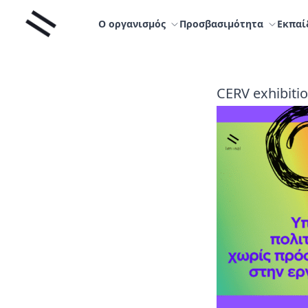
Μετάβαση
Liminal
στο
Ο οργανισμός
Προσβασιμότητα
Εκπαί
περιεχόμενο
CERV exhibiti