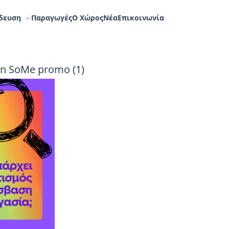
δευση
Παραγωγές
Ο Χώρος
Nέα
Επικοινωνία
on SoMe promo (1)