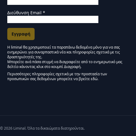
Διεύθυνση Email
*
Η liminal θα χρησιμοποιεί τα παραπάνω δεδομένα μόνο για να σας
ενημερώνει για συναρπαστικά νέα και πληροφορίες σχετικά με τις
Εγκρίσεις Μάρκετινγκ
δραστηριότητές της.
Μπορείτε ανά πάσα στιγμή να διαγραφείτε από το ενημερωτικό μας
δελτίο κάνοντας κλικ στο κουμπί Διαγραφή.
Μείνετε συντονισμένοι - Ενημερωτικό δελτίο Liminal
Περισσότερες πληροφορίες σχετικά με την προστασία των
προσωπικών σας δεδομένων μπορείτε να βρείτε εδώ.
We use Mailchimp as our marketing platform. By clicking below to subscribe,
© 2026 Liminal. Όλα τα δικαιώματα διατηρούνται.