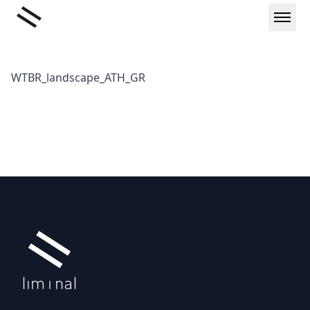
Μετάβαση
Liminal
στο
περιεχόμενο
WTBR_landscape_ATH_GR
Υποσέλιδο