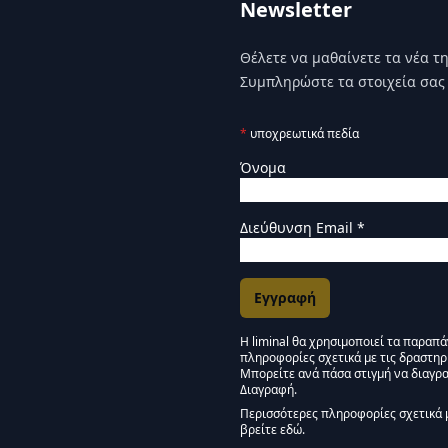
Newsletter
Θέλετε να μαθαίνετε τα νέα της
Συμπληρώστε τα στοιχεία σας 
*
υποχρεωτικά πεδία
Όνομα
Διεύθυνση Email
*
Η liminal θα χρησιμοποιεί τα παραπ
πληροφορίες σχετικά με τις δραστηρ
Εγκρίσεις Μάρκετινγκ
Μπορείτε ανά πάσα στιγμή να διαγρα
Διαγραφή.
Μείνετε συντονισμένοι -
Περισσότερες πληροφορίες σχετικά 
βρείτε εδώ.