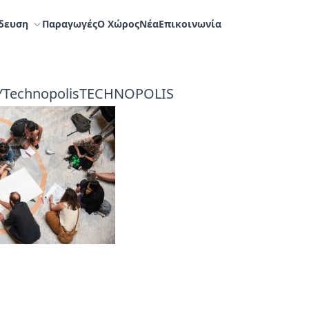
δευση
Παραγωγές
Ο Χώρος
Nέα
Επικοινωνία
YTechnopolisTECHNOPOLIS