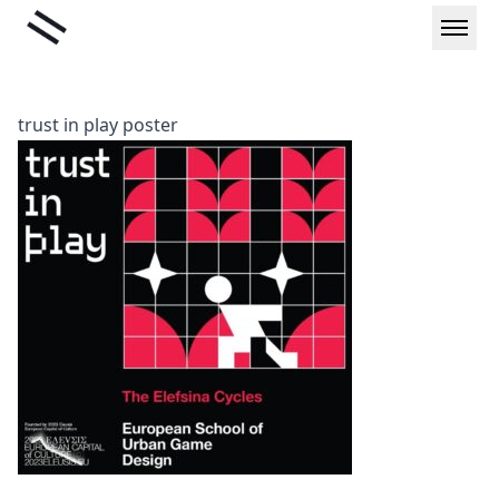
Μετάβαση
Liminal
στο
περιεχόμενο
trust in play poster