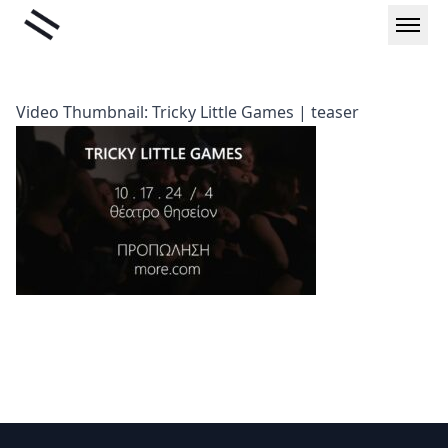
Μετάβαση
Liminal
στο
περιεχόμενο
Video Thumbnail: Tricky Little Games | teaser
Υποσέλιδο