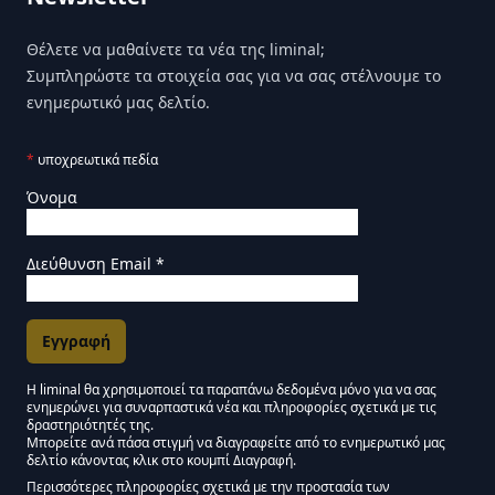
Θέλετε να μαθαίνετε τα νέα της liminal;
Συμπληρώστε τα στοιχεία σας για να σας στέλνουμε το
ενημερωτικό μας δελτίο.
*
υποχρεωτικά πεδία
Όνομα
Διεύθυνση Email
*
Η liminal θα χρησιμοποιεί τα παραπάνω δεδομένα μόνο για να σας
ενημερώνει για συναρπαστικά νέα και πληροφορίες σχετικά με τις
Εγκρίσεις Μάρκετινγκ
δραστηριότητές της.
Μπορείτε ανά πάσα στιγμή να διαγραφείτε από το ενημερωτικό μας
δελτίο κάνοντας κλικ στο κουμπί Διαγραφή.
Μείνετε συντονισμένοι - Ενημερωτικό δελτίο Liminal
Περισσότερες πληροφορίες σχετικά με την προστασία των