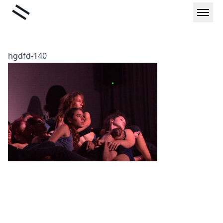
Μετάβαση
Liminal
στο
περιεχόμενο
hgdfd-140