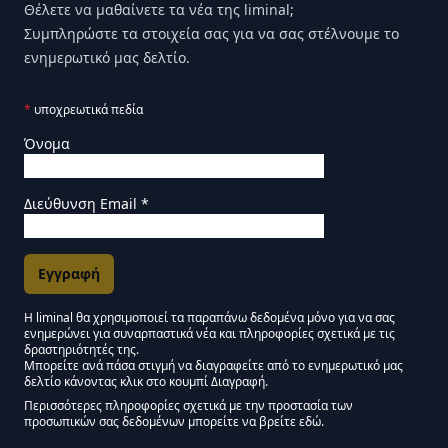
Θέλετε να μαθαίνετε τα νέα της liminal;
Συμπληρώστε τα στοιχεία σας για να σας στέλνουμε το
ενημερωτικό μας δελτίο.
*
υποχρεωτικά πεδία
Όνομα
Διεύθυνση Email
*
Η liminal θα χρησιμοποιεί τα παραπάνω δεδομένα μόνο για να σας
ενημερώνει για συναρπαστικά νέα και πληροφορίες σχετικά με τις
Εγκρίσεις Μάρκετινγκ
δραστηριότητές της.
Μπορείτε ανά πάσα στιγμή να διαγραφείτε από το ενημερωτικό μας
δελτίο κάνοντας κλικ στο κουμπί Διαγραφή.
Μείνετε συντονισμένοι - Ενημερωτικό δελτίο Liminal
Περισσότερες πληροφορίες σχετικά με την προστασία των
προσωπικών σας δεδομένων μπορείτε να βρείτε εδώ.
We use Mailchimp as our marketing platform. By clicking below to subscribe,