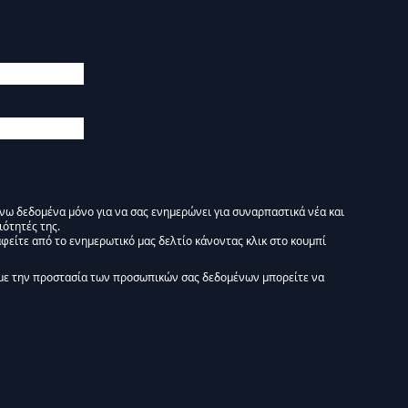
άνω δεδομένα μόνο για να σας ενημερώνει για συναρπαστικά νέα και
ιότητές της.
φείτε από το ενημερωτικό μας δελτίο κάνοντας κλικ στο κουμπί
 Ενημερωτικό δελτίο Liminal :)
με την προστασία των προσωπικών σας δεδομένων μπορείτε να
tform. By clicking below to subscribe, you acknowledge that your information wi