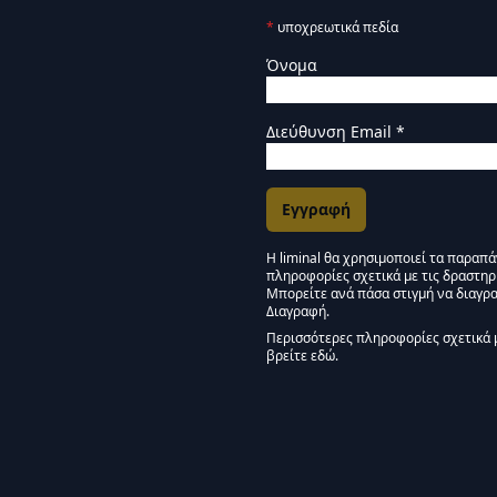
*
υποχρεωτικά πεδία
Όνομα
Διεύθυνση Email
*
Η liminal θα χρησιμοποιεί τα παραπ
πληροφορίες σχετικά με τις δραστηρ
Εγκρίσεις Μάρκετινγκ
Μπορείτε ανά πάσα στιγμή να διαγρα
Διαγραφή.
Μείνετε συντονισμένοι -
Περισσότερες πληροφορίες σχετικά 
βρείτε εδώ.
We use Mailchimp as our marketing pla