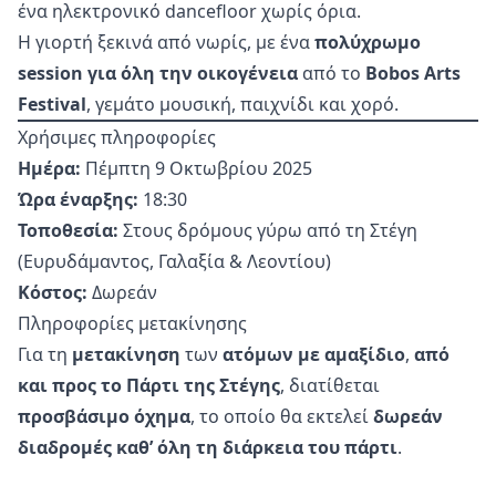
ένα ηλεκτρονικό dancefloor χωρίς όρια.
Η γιορτή ξεκινά από νωρίς, με ένα
πολύχρωμο
session για όλη την οικογένεια
από το
Bobos Arts
Festival
, γεμάτο μουσική, παιχνίδι και χορό.
Χρήσιμες πληροφορίες
Ημέρα:
Πέμπτη 9 Οκτωβρίου 2025
Ώρα έναρξης:
18:30
Τοποθεσία:
Στους δρόμους γύρω από τη Στέγη
(Ευρυδάμαντος, Γαλαξία & Λεοντίου)
Κόστος:
Δωρεάν
Πληροφορίες μετακίνησης
Για τη
μετακίνηση
των
ατόμων με αμαξίδιο
,
από
και προς το Πάρτι της Στέγης
, διατίθεται
προσβάσιμο όχημα
, το οποίο θα εκτελεί
δωρεάν
διαδρομές καθ’ όλη τη διάρκεια του πάρτι
.