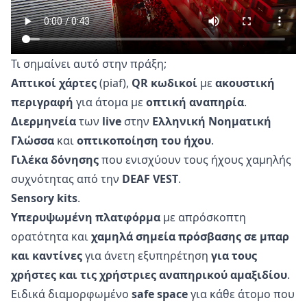
Τι σημαίνει αυτό στην πράξη;
Απτικοί χάρτες
(piaf),
QR κωδικοί
με
ακουστική
περιγραφή
για άτομα με
οπτική αναπηρία
.
Διερμηνεία
των
live
στην
Ελληνική Νοηματική
Γλώσσα
και
οπτικοποίηση του ήχου
.
Γιλέκα δόνησης
που ενισχύουν τους ήχους χαμηλής
συχνότητας από την
DEAF VEST
.
Sensory kits
.
Υπερυψωμένη πλατφόρμα
με απρόσκοπτη
ορατότητα και
χαμηλά σημεία πρόσβασης σε μπαρ
και καντίνες
για άνετη εξυπηρέτηση
για τους
χρήστες και τις χρήστριες αναπηρικού αμαξιδίου
.
Ειδικά διαμορφωμένο
safe space
για κάθε άτομο που