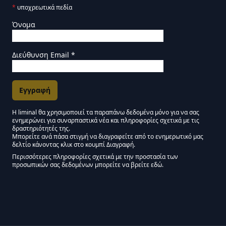
*
υποχρεωτικά πεδία
Όνομα
Διεύθυνση Email
*
Η liminal θα χρησιμοποιεί τα παραπάνω δεδομένα μόνο για να σας
ενημερώνει για συναρπαστικά νέα και πληροφορίες σχετικά με τις
Εγκρίσεις Μάρκετινγκ
δραστηριότητές της.
Μπορείτε ανά πάσα στιγμή να διαγραφείτε από το ενημερωτικό μας
δελτίο κάνοντας κλικ στο κουμπί Διαγραφή.
Μείνετε συντονισμένοι - Ενημερωτικό δελτίο Liminal
Περισσότερες πληροφορίες σχετικά με την προστασία των
προσωπικών σας δεδομένων μπορείτε να βρείτε εδώ.
We use Mailchimp as our marketing platform. By clicking below to subscribe,