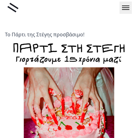
Μετάβαση
Liminal
στο
περιεχόμενο
Το Πάρτι της Στέγης προσβάσιμο!