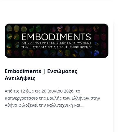
Embodiments | Ενσώματες
Αντιλήψεις
Από τις 12 έως τις 20 Ιουνίου 2026, το
Καπνεργοστάσιο της Βουλής των Ελλήνων στην
Αθήνα φιλοξενεί την καλλιτεχνική και
διεπιστημονική έκθεση Embodiments | Ενσώματες
Αντιλήψεις: Τέχνη, Ατμόσφαιρες & Αισθητηριακοί
Κόσμοι.
Read More