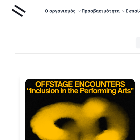
Μετάβαση
Liminal
στο
Ο οργανισμός
Προσβασιμότητα
Εκπαί
περιεχόμενο