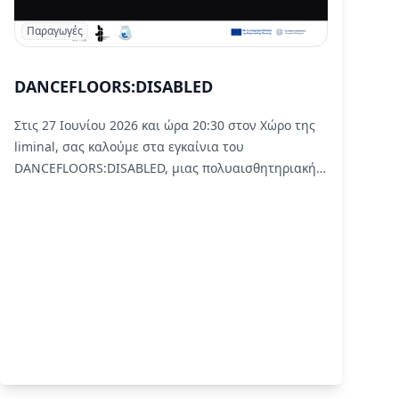
Παραγωγές
DANCEFLOORS:DISABLED
Στις 27 Ιουνίου 2026 και ώρα 20:30 στον Χώρο της
liminal, σας καλούμε στα εγκαίνια του
DANCEFLOORS:DISABLED, μιας πολυαισθητηριακής
εγκατάστασης του Λυκούργου Πορφύρη που
επανεπισκέπτεται το dancefloor μέσα από τη
βιωμένη εμπειρία της αναπηρίας.
Read More