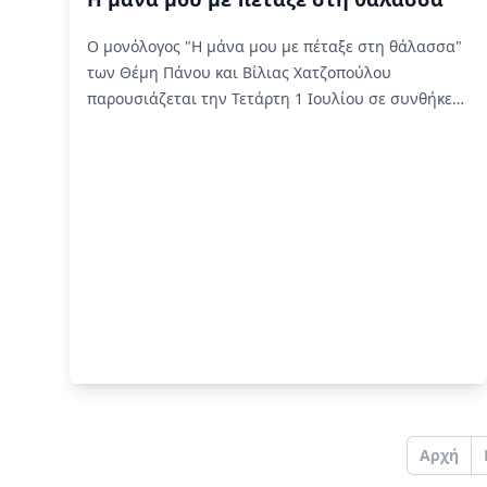
Ο μονόλογος "Η μάνα μου με πέταξε στη θάλασσα"
των Θέμη Πάνου και Βίλιας Χατζοπούλου
παρουσιάζεται την Τετάρτη 1 Ιουλίου σε συνθήκες
προσβασιμότητας για άτομα με αισθητηριακές
αναπηρίες από τη liminal.
Read More
Aρχή