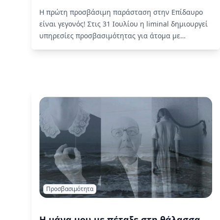
Η πρώτη προσβάσιμη παράσταση στην Επίδαυρο
είναι γεγονός! Στις 31 Ιουλίου η liminal δημιουργεί
υπηρεσίες προσβασιμότητας για άτομα με
αισθητηριακές αναπηρίες για τις Τρωάδες, μια
παραγωγή του Εθνικού Θεάτρου.
Read More
Προσβασιμότητα
Η μάνα μου με πέταξε στη θάλασσα