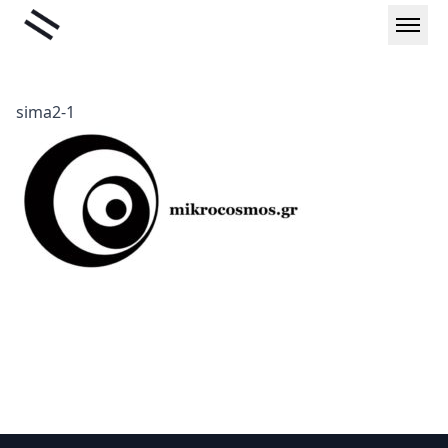
Μετάβαση
Liminal
στο
περιεχόμενο
sima2-1
Υποσέλιδο