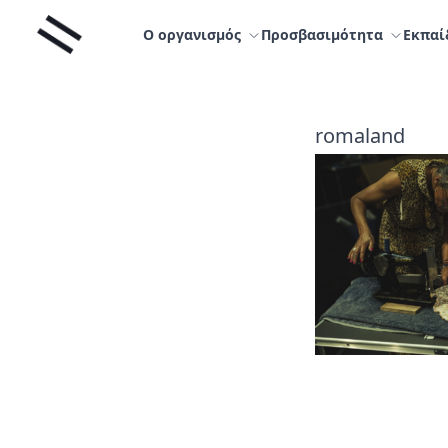
Μετάβαση
Liminal
στο
Ο οργανισμός
Προσβασιμότητα
Εκπαί
περιεχόμενο
romaland