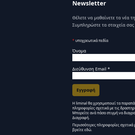
Newsletter
Θέλετε να μαθαίνετε τα νέα της
Συμπληρώστε τα στοιχεία σας 
*
υποχρεωτικά πεδία
Όνομα
Διεύθυνση Email
*
Η liminal θα χρησιμοποιεί τα παραπ
πληροφορίες σχετικά με τις δραστηρ
Εγκρίσεις Μάρκετινγκ
Μπορείτε ανά πάσα στιγμή να διαγρα
Διαγραφή.
Μείνετε συντονισμένοι -
Περισσότερες πληροφορίες σχετικά 
βρείτε εδώ.