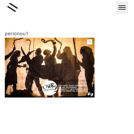
Μετάβαση
Liminal
στο
περιεχόμενο
perionou1