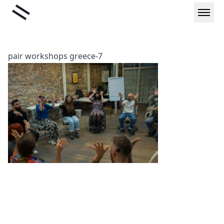
Μετάβαση
Liminal
στο
περιεχόμενο
pair workshops greece-7