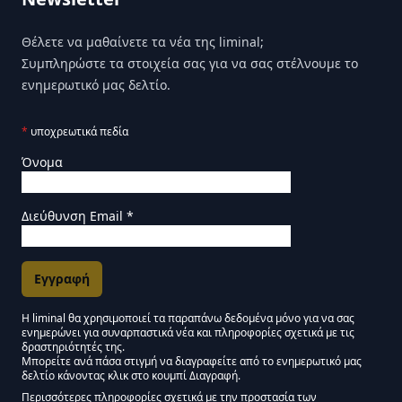
Θέλετε να μαθαίνετε τα νέα της liminal;
Συμπληρώστε τα στοιχεία σας για να σας στέλνουμε το
ενημερωτικό μας δελτίο.
*
υποχρεωτικά πεδία
Όνομα
Διεύθυνση Email
*
Η liminal θα χρησιμοποιεί τα παραπάνω δεδομένα μόνο για να σας
ενημερώνει για συναρπαστικά νέα και πληροφορίες σχετικά με τις
Εγκρίσεις Μάρκετινγκ
δραστηριότητές της.
Μπορείτε ανά πάσα στιγμή να διαγραφείτε από το ενημερωτικό μας
δελτίο κάνοντας κλικ στο κουμπί Διαγραφή.
Μείνετε συντονισμένοι - Ενημερωτικό δελτίο Liminal
Περισσότερες πληροφορίες σχετικά με την προστασία των