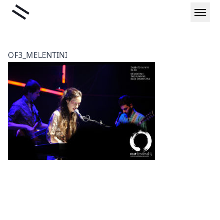
Μετάβαση
Liminal
στο
περιεχόμενο
OF3_MELENTINI