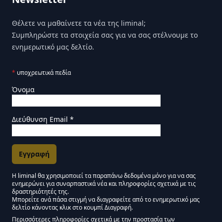
Θέλετε να μαθαίνετε τα νέα της liminal;
Συμπληρώστε τα στοιχεία σας για να σας στέλνουμε το
ενημερωτικό μας δελτίο.
*
υποχρεωτικά πεδία
Όνομα
Διεύθυνση Email
*
Η liminal θα χρησιμοποιεί τα παραπάνω δεδομένα μόνο για να σας
ενημερώνει για συναρπαστικά νέα και πληροφορίες σχετικά με τις
Εγκρίσεις Μάρκετινγκ
δραστηριότητές της.
Μπορείτε ανά πάσα στιγμή να διαγραφείτε από το ενημερωτικό μας
δελτίο κάνοντας κλικ στο κουμπί Διαγραφή.
Μείνετε συντονισμένοι - Ενημερωτικό δελτίο Liminal
Περισσότερες πληροφορίες σχετικά με την προστασία των