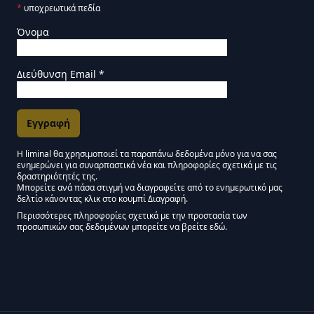
*
υποχρεωτικά πεδία
Όνομα
Διεύθυνση Email
*
Η liminal θα χρησιμοποιεί τα παραπάνω δεδομένα μόνο για να σας
ενημερώνει για συναρπαστικά νέα και πληροφορίες σχετικά με τις
Εγκρίσεις Μάρκετινγκ
δραστηριότητές της.
Μπορείτε ανά πάσα στιγμή να διαγραφείτε από το ενημερωτικό μας
δελτίο κάνοντας κλικ στο κουμπί Διαγραφή.
Μείνετε συντονισμένοι - Ενημερωτικό δελτίο Liminal
Περισσότερες πληροφορίες σχετικά με την προστασία των
προσωπικών σας δεδομένων μπορείτε να βρείτε εδώ.
We use Mailchimp as our marketing platform. By clicking below to subscribe,