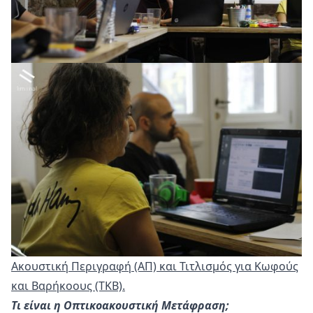
Ακουστική Περιγραφή (ΑΠ)
και Τιτλισμός για Κωφούς
και Βαρήκοους (ΤΚΒ).
Τι είναι η Οπτικοακουστική Μετάφραση;