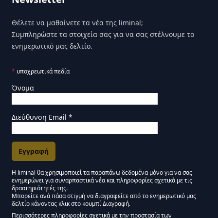
Θέλετε να μαθαίνετε τα νέα της liminal;
Συμπληρώστε τα στοιχεία σας για να σας στέλνουμε το
ενημερωτικό μας δελτίο.
*
υποχρεωτικά πεδία
Όνομα
Διεύθυνση Email
*
Η liminal θα χρησιμοποιεί τα παραπάνω δεδομένα μόνο για να σας
ενημερώνει για συναρπαστικά νέα και πληροφορίες σχετικά με τις
Εγκρίσεις Μάρκετινγκ
δραστηριότητές της.
Μπορείτε ανά πάσα στιγμή να διαγραφείτε από το ενημερωτικό μας
δελτίο κάνοντας κλικ στο κουμπί Διαγραφή.
Μείνετε συντονισμένοι - Ενημερωτικό δελτίο Liminal
Περισσότερες πληροφορίες σχετικά με την προστασία των