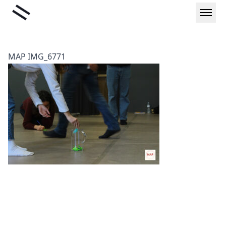
Μετάβαση
Liminal
στο
περιεχόμενο
MAP IMG_6771