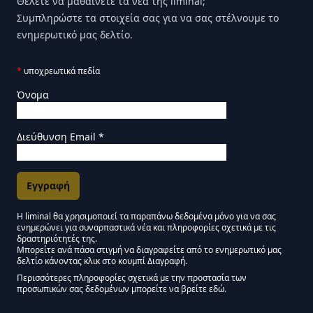
Θέλετε να μαθαίνετε τα νέα της liminal;
Συμπληρώστε τα στοιχεία σας για να σας στέλνουμε το
ενημερωτικό μας δελτίο.
*
υποχρεωτικά πεδία
Όνομα
Διεύθυνση Email
*
Η liminal θα χρησιμοποιεί τα παραπάνω δεδομένα μόνο για να σας
ενημερώνει για συναρπαστικά νέα και πληροφορίες σχετικά με τις
Εγκρίσεις Μάρκετινγκ
δραστηριότητές της.
Μπορείτε ανά πάσα στιγμή να διαγραφείτε από το ενημερωτικό μας
δελτίο κάνοντας κλικ στο κουμπί Διαγραφή.
Μείνετε συντονισμένοι - Ενημερωτικό δελτίο Liminal
Περισσότερες πληροφορίες σχετικά με την προστασία των
προσωπικών σας δεδομένων μπορείτε να βρείτε εδώ.
We use Mailchimp as our marketing platform. By clicking below to subscribe,