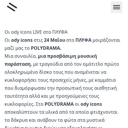
Μετάβαση
Liminal
στο
περιεχόμενο
Οι ody icons LIVE στο ΠΛΥΦΑ
Οι
ody icons
στις
24 Μαΐου
στο
ΠΛΥΦΑ
μοιράζονται
μαζί μας το
POLYDRAMA.
Μια συναυλία,
μια προσβάσιμη μουσική
παράσταση
, με τραγούδια από τον ομότιτλο πρώτο
ολοκληρωμένο δίσκο τους που αναμένεται να
κυκλοφορήσει τους προσεχείς μήνες, με κομμάτια
που διαμόρφωσαν την προσωπική τους αισθητική
ταυτότητα αλλά και με προηγούμενες τους
κυκλοφορίες. Στο
POLYDRAMA
οι
ody icons
αποκαλύπτουν τα υλικά από τα οποία φτιάχνονται
τα δάκρυα και ανάβουν τα φώτα στα μυστικά