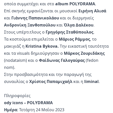
οποία συμμετέχει και στο
album POLYDRAMA
.
Επί σκηνής εμφανίζονται οι μουσικοί
Ειρήνη Αλισά
και
Γιάννης Παπανικολάου
και οι διερμηνείς
Ανδρονίκη Ξανθοπούλου
και
Όλγα Δαλέκου
.
Στους υπέρτιτλους ο
Γρηγόρης Σταθόπουλος
.
Τα κοστούμια επιμελείται ο
Μάριος Ράμμος
, το
μακιγιάζ η
Kristina Bykova.
T
ην εικαστική ταυτότητα
και τα visuals δημιούργησαν ο
Μάρκος Ζουριδάκης
(nodataism) και ο
Φαίδωνας Γαλογαύρας
(fedon
nom).
Στην προσβασιμότητα και την παραγωγή της
συναυλίας ο
Χρίστος Παπαμιχαήλ
και η
liminal
.
Πληροφορίες
ody icons – POLYDRAMA
Ημέρα
: Τετάρτη 24 Μαΐου 2023