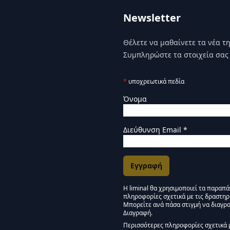
Newsletter
Θέλετε να μαθαίνετε τα νέα της
Συμπληρώστε τα στοιχεία σας 
*
υποχρεωτικά πεδία
Όνομα
Διεύθυνση Email
*
Η liminal θα χρησιμοποιεί τα παραπ
πληροφορίες σχετικά με τις δραστηρ
Εγκρίσεις Μάρκετινγκ
Μπορείτε ανά πάσα στιγμή να διαγρα
Διαγραφή.
Μείνετε συντονισμένοι -
Περισσότερες πληροφορίες σχετικά 