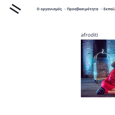
Μετάβαση
Liminal
στο
Ο οργανισμός
Προσβασιμότητα
Εκπαί
περιεχόμενο
afroditi