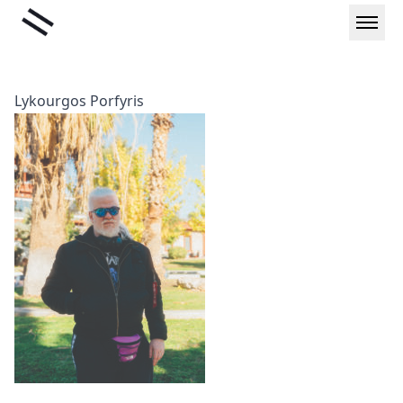
Μετάβαση
Liminal
στο
περιεχόμενο
Lykourgos Porfyris