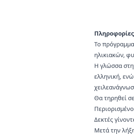
Πληροφορίες
Το πρόγραμμα
ηλικιακών, φ
Η γλώσσα στη
ελληνική, ενώ
χειλεανάγνωσ
Θα τηρηθεί σ
Περιορισμένο
Δεκτές γίνοντ
Μετά την λήξ