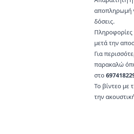
αποπληρωμή γ
δόσεις.
Πληροφορίες 
μετά την απο
Για περισσότε
παρακαλώ όπω
στο
69741822
Το βίντεο με 
την ακουστικ