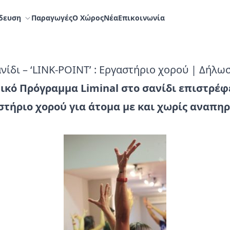
δευση
Παραγωγές
Ο Χώρος
Nέα
Επικοινωνία
ανίδι – ‘LINK-POINT’ : Εργαστήριο χορού | Δήλω
ικό Πρόγραμμα Liminal στο σανίδι επιστρέφε
τήριο χορού για άτομα με και χωρίς αναπηρ