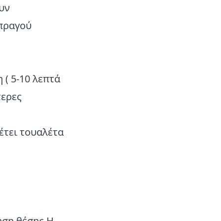
υν
μπραγού
 ( 5-10 λεπτά
τερες
έτει τουαλέτα
ηση θέσης.Η