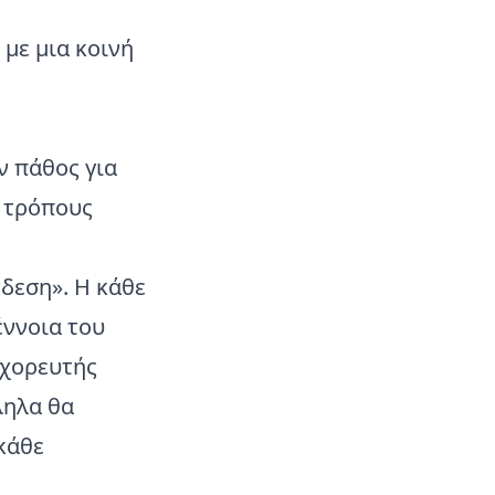
 με μια κοινή
ν πάθος για
ς τρόπους
νδεση». Η κάθε
έννοια του
 χορευτής
ληλα θα
κάθε