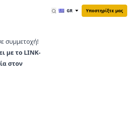
GR
Υποστηρίξτε μας
σε συμμετοχή!
ι με το LINK-
ία στον