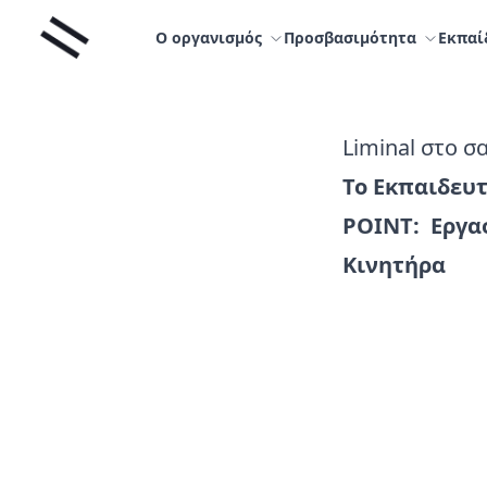
Μετάβαση
Liminal
στο
Ο οργανισμός
Προσβασιμότητα
Εκπαί
περιεχόμενο
Liminal στο σ
Το Εκπαιδευτ
POINT: Εργασ
Κινητήρα