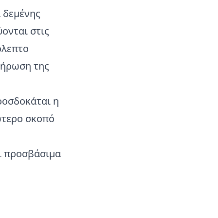
ά δεμένης
ονται στις
όλεπτο
λήρωση της
ροσδοκάται η
ώτερο σκοπό
αι προσβάσιμα