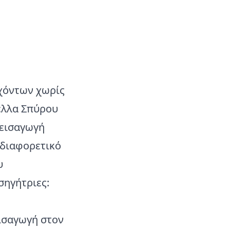
εχόντων χωρίς
έλλα Σπύρου
 εισαγωγή
 διαφορετικό
υ
σηγήτριες:
ισαγωγή στον