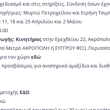
χεδιασμό και στις στηρίξεις. Σύνδεση όσων έχο
σηγήτριες: Μυρτώ Πετροχείλου και Ειρήνη Τσι
:
11, 18 και 25 Απριλίου και 2 Μαίου
8.00
γωγής:
Κινητήρας
στην Ερεχθείου 22, Ακρόπολη
από Μετρό ΑΚΡΟΠΟΛΗ ή ΣΥΓΓΡΟΥ ΦΙΞ) .Περισσό
για τον χώρο
εδώ
 προσβάσιμος για αναπηρικά αμαξίδια και διαθ
μμετοχής
ΕΔΩ
ρώ.
 προπληρωμή του ποσού των 20 ευρώ για κράτ