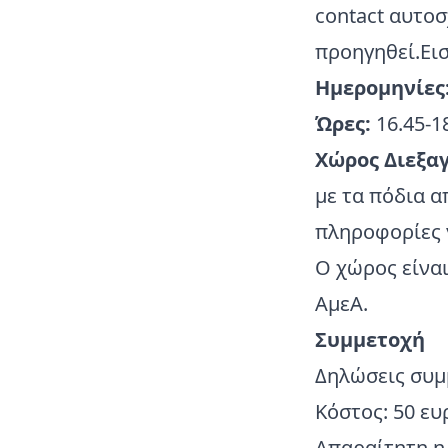
contact αυτοσ
προηγηθεί.Ει
Ημερομηνίες
Ώρες:
16.45-1
Χώρος Διεξα
με τα πόδια 
πληροφορίες 
Ο χώρος είναι
ΑμεΑ.
Συμμετοχή
Δηλώσεις συ
Κόστος: 50 ευ
Απαραίτητη η