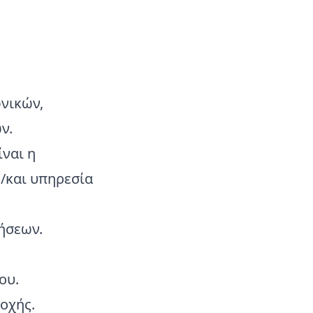
νικών,
ν.
ναι η
ή/και υπηρεσία
ήσεων.
ου.
οχής.