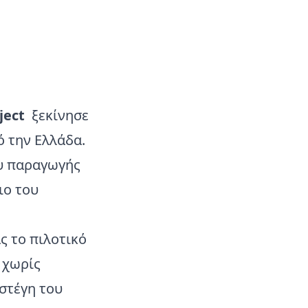
ject
ξεκίνησε
ό την Ελλάδα.
ου παραγωγής
ιο του
ς το πιλοτικό
 χωρίς
στέγη του