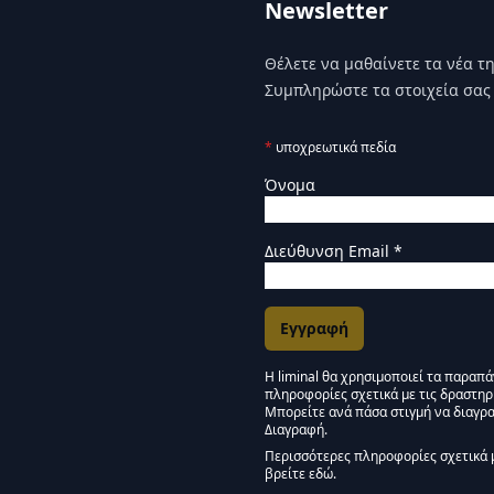
Newsletter
Θέλετε να μαθαίνετε τα νέα της
Συμπληρώστε τα στοιχεία σας 
*
υποχρεωτικά πεδία
Όνομα
Διεύθυνση Email
*
Η liminal θα χρησιμοποιεί τα παραπ
πληροφορίες σχετικά με τις δραστηρ
Εγκρίσεις Μάρκετινγκ
Μπορείτε ανά πάσα στιγμή να διαγρα
Διαγραφή.
Μείνετε συντονισμένοι -
Περισσότερες πληροφορίες σχετικά 
βρείτε εδώ.