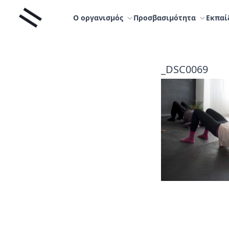
Μετάβαση
Liminal
στο
Ο οργανισμός
Προσβασιμότητα
Εκπαί
περιεχόμενο
_DSC0069