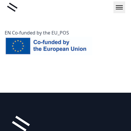
Μετάβαση
Liminal
στο
περιεχόμενο
EN Co-funded by the EU_POS
Υποσέλιδο