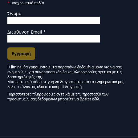
*
υποχρεωτικά πεδία
Όνομα
Διεύθυνση Email
*
Η liminal θα χρησιμοποιεί τα παραπάνω δεδομένα μόνο για να σας
ενημερώνει για συναρπαστικά νέα και πληροφορίες σχετικά με τις
Εγκρίσεις Μάρκετινγκ
δραστηριότητές της.
Μπορείτε ανά πάσα στιγμή να διαγραφείτε από το ενημερωτικό μας
δελτίο κάνοντας κλικ στο κουμπί Διαγραφή.
Μείνετε συντονισμένοι - Ενημερωτικό δελτίο Liminal
Περισσότερες πληροφορίες σχετικά με την προστασία των
προσωπικών σας δεδομένων μπορείτε να βρείτε εδώ.
We use Mailchimp as our marketing platform. By clicking below to subscribe,