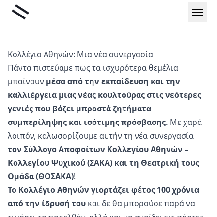
Μετάβαση
Liminal
στο
περιεχόμενο
Κολλέγιο Αθηνών: Μια νέα συνεργασία
Πάντα πιστεύαμε πως τα ισχυρότερα θεμέλια
μπαίνουν
μέσα από την εκπαίδευση και την
καλλιέργεια μιας νέας κουλτούρας στις νεότερες
γενιές που βάζει μπροστά ζητήματα
συμπερίληψης και ισότιμης πρόσβασης.
Με χαρά
λοιπόν, καλωσορίζουμε αυτήν τη νέα συνεργασία
τον Σύλλογο Αποφοίτων Κολλεγίου Αθηνών –
Κολλεγίου Ψυχικού (ΣΑΚΑ) και τη Θεατρική τους
Ομάδα
(ΘΟΣΑΚΑ)
!
Το Κολλέγιο Αθηνών γιορτάζει φέτος 100 χρόνια
από την ίδρυσή του
και δε θα μπορούσε παρά να