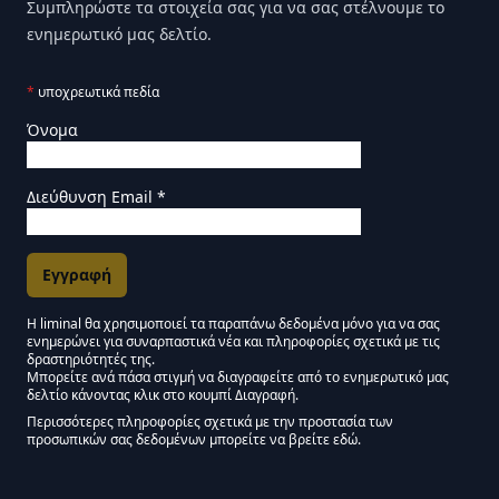
Συμπληρώστε τα στοιχεία σας για να σας στέλνουμε το
ενημερωτικό μας δελτίο.
*
υποχρεωτικά πεδία
Όνομα
Διεύθυνση Email
*
Η liminal θα χρησιμοποιεί τα παραπάνω δεδομένα μόνο για να σας
ενημερώνει για συναρπαστικά νέα και πληροφορίες σχετικά με τις
Εγκρίσεις Μάρκετινγκ
δραστηριότητές της.
Μπορείτε ανά πάσα στιγμή να διαγραφείτε από το ενημερωτικό μας
δελτίο κάνοντας κλικ στο κουμπί Διαγραφή.
Μείνετε συντονισμένοι - Ενημερωτικό δελτίο Liminal
Περισσότερες πληροφορίες σχετικά με την προστασία των
προσωπικών σας δεδομένων μπορείτε να βρείτε εδώ.
We use Mailchimp as our marketing platform. By clicking below to subscribe,