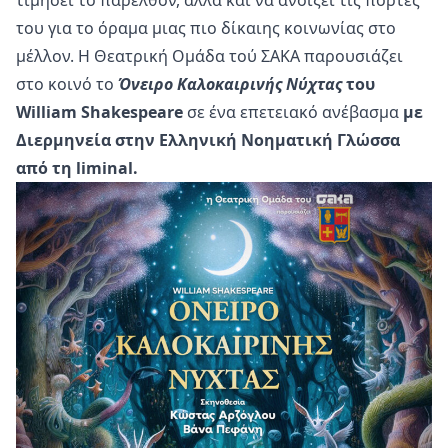
τιμήσει το παρελθόν, αλλά και να ανοίξει τις πόρτες
του για το όραμα μιας πιο δίκαιης κοινωνίας στο
μέλλον. Η Θεατρική Ομάδα τού ΣΑΚΑ παρουσιάζει
στο κοινό το
Όνειρο Καλοκαιρινής Νύχτας
του
William Shakespeare
σε ένα επετειακό ανέβασμα
με
Διερμηνεία στην Ελληνική Νοηματική Γλώσσα
από τη liminal.