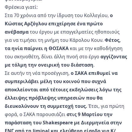
Φρέσκια γιατί:
Στα 70 χρόνια από την ίδρυση του Κολλεγίου,
ο
Κώστας Αρζόγλου επιχείρησε ένα πρώτο
ανέβασμα
του έργου με επαγγελματίες ηθοποιούς
για να τιμήσει τη μνήμη του Κάρολου Κουν.
Φέτος,
τα ηνία παίρνει η ΘΟΣΑΚΑ
και με την καθοδήγηση
του σκηνοθέτη, δίνει άλλη πνοή στο έργο
αγγίζοντας
με τόλμη την ονειρική του διάσταση
.
Σε αυτήν τη νέα προσέγγιση,
ο ΣΑΚΑ επιθυμεί να
συμπεριλάβει μέλη του κοινού που συχνά
αποκλείονται από τέτοιες εκδηλώσεις λόγω της
έλλειψης πρόβλεψης υπηρεσιών που θα
διευκολύνουν τη συμμετοχή τους.
Έτσι, για πρώτη
φορά, ο ΣΑΚΑ παρουσιάζει
στις 9 Μαρτίου την
παράσταση του Shakespeare με Διερμηνεία στην
ΕΝΓ από τη liminal και ελεύθερη είσοδο για Κ/