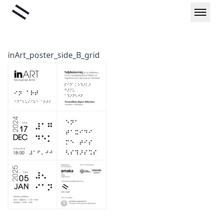
Μετάβαση
Liminal
στο
περιεχόμενο
inArt_poster_side_B_grid