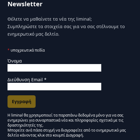
Newsletter
Θέλετε να μαθαίνετε τα νέα της liminal;
Συμπληρώστε τα στοιχεία σας για να σας στέλνουμε το
ενημερωτικό μας δελτίο.
*
υποχρεωτικά πεδία
Όνομα
Διεύθυνση Email
*
Η liminal θα χρησιμοποιεί τα παραπάνω δεδομένα μόνο για να σας
ενημερώνει για συναρπαστικά νέα και πληροφορίες σχετικά με τις
Εγκρίσεις Μάρκετινγκ
δραστηριότητές της.
Μπορείτε ανά πάσα στιγμή να διαγραφείτε από το ενημερωτικό μας
δελτίο κάνοντας κλικ στο κουμπί Διαγραφή.
Μείνετε συντονισμένοι - Ενημερωτικό δελτίο Liminal