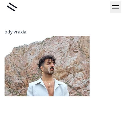
Μετάβαση
Liminal
στο
περιεχόμενο
ody vraxia