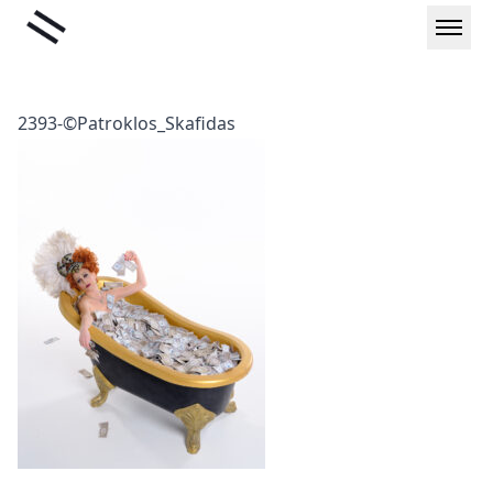
Μετάβαση
Liminal
στο
περιεχόμενο
2393-©Patroklos_Skafidas