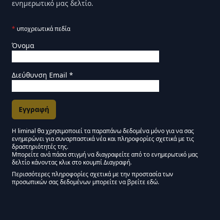
ενημερωτικό μας δελτίο.
*
υποχρεωτικά πεδία
Όνομα
Διεύθυνση Email
*
Η liminal θα χρησιμοποιεί τα παραπάνω δεδομένα μόνο για να σας
ενημερώνει για συναρπαστικά νέα και πληροφορίες σχετικά με τις
Εγκρίσεις Μάρκετινγκ
δραστηριότητές της.
Μπορείτε ανά πάσα στιγμή να διαγραφείτε από το ενημερωτικό μας
δελτίο κάνοντας κλικ στο κουμπί Διαγραφή.
Μείνετε συντονισμένοι - Ενημερωτικό δελτίο Liminal
Περισσότερες πληροφορίες σχετικά με την προστασία των
προσωπικών σας δεδομένων μπορείτε να βρείτε εδώ.
We use Mailchimp as our marketing platform. By clicking below to subscribe,