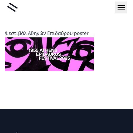
Μετάβαση
Liminal
στο
περιεχόμενο
Φεστιβάλ Αθηνών Επιδαύρου poster
Υποσέλιδο