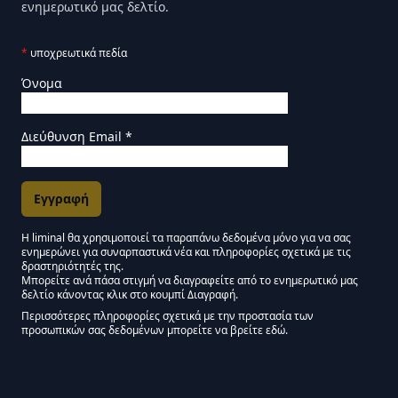
ενημερωτικό μας δελτίο.
*
υποχρεωτικά πεδία
Όνομα
Διεύθυνση Email
*
Η liminal θα χρησιμοποιεί τα παραπάνω δεδομένα μόνο για να σας
ενημερώνει για συναρπαστικά νέα και πληροφορίες σχετικά με τις
Εγκρίσεις Μάρκετινγκ
δραστηριότητές της.
Μπορείτε ανά πάσα στιγμή να διαγραφείτε από το ενημερωτικό μας
δελτίο κάνοντας κλικ στο κουμπί Διαγραφή.
Μείνετε συντονισμένοι - Ενημερωτικό δελτίο Liminal
Περισσότερες πληροφορίες σχετικά με την προστασία των
προσωπικών σας δεδομένων μπορείτε να βρείτε εδώ.
We use Mailchimp as our marketing platform. By clicking below to subscribe,