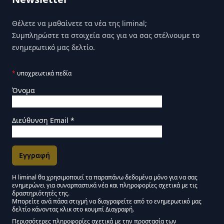
Θέλετε να μαθαίνετε τα νέα της liminal;
Συμπληρώστε τα στοιχεία σας για να σας στέλνουμε το
ενημερωτικό μας δελτίο.
*
υποχρεωτικά πεδία
Όνομα
Διεύθυνση Email
*
Η liminal θα χρησιμοποιεί τα παραπάνω δεδομένα μόνο για να σας
ενημερώνει για συναρπαστικά νέα και πληροφορίες σχετικά με τις
Εγκρίσεις Μάρκετινγκ
δραστηριότητές της.
Μπορείτε ανά πάσα στιγμή να διαγραφείτε από το ενημερωτικό μας
δελτίο κάνοντας κλικ στο κουμπί Διαγραφή.
Μείνετε συντονισμένοι - Ενημερωτικό δελτίο Liminal
Περισσότερες πληροφορίες σχετικά με την προστασία των