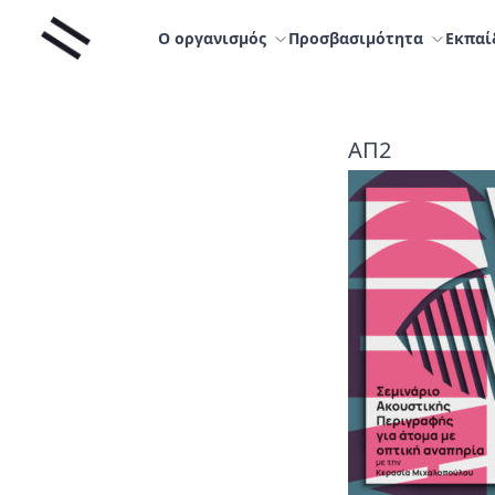
Μετάβαση
Liminal
στο
Ο οργανισμός
Προσβασιμότητα
Εκπαί
περιεχόμενο
ΑΠ2