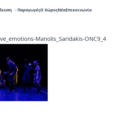
δευση
Παραγωγές
Ο Χώρος
Nέα
Επικοινωνία
ve_emotions-Manolis_Saridakis-ONC9_4