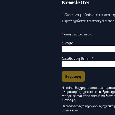
Newsletter
Θέλετε να μαθαίνετε τα νέα της
Συμπληρώστε τα στοιχεία σας 
*
υποχρεωτικά πεδία
Όνομα
Διεύθυνση Email
*
Η liminal θα χρησιμοποιεί τα παραπ
πληροφορίες σχετικά με τις δραστηρ
Εγκρίσεις Μάρκετινγκ
Μπορείτε ανά πάσα στιγμή να διαγρα
Διαγραφή.
Μείνετε συντονισμένοι -
Περισσότερες πληροφορίες σχετικά 
βρείτε εδώ.