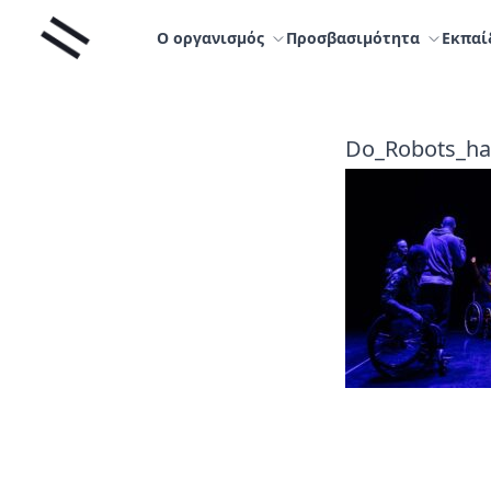
Μετάβαση
Liminal
στο
Ο οργανισμός
Προσβασιμότητα
Εκπαί
περιεχόμενο
Do_Robots_ha