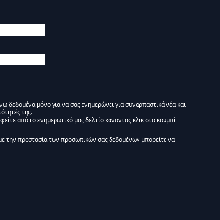
άνω δεδομένα μόνο για να σας ενημερώνει για συναρπαστικά νέα και
ιότητές της.
φείτε από το ενημερωτικό μας δελτίο κάνοντας κλικ στο κουμπί
 Ενημερωτικό δελτίο Liminal :)
με την προστασία των προσωπικών σας δεδομένων μπορείτε να
tform. By clicking below to subscribe, you acknowledge that your information wi