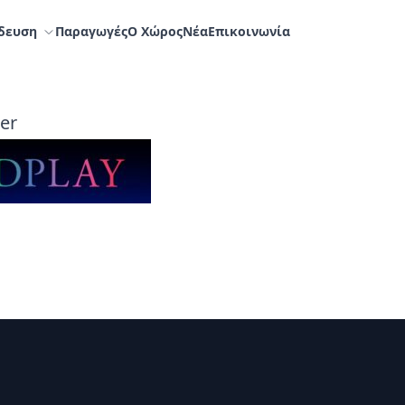
δευση
Παραγωγές
Ο Χώρος
Nέα
Επικοινωνία
er