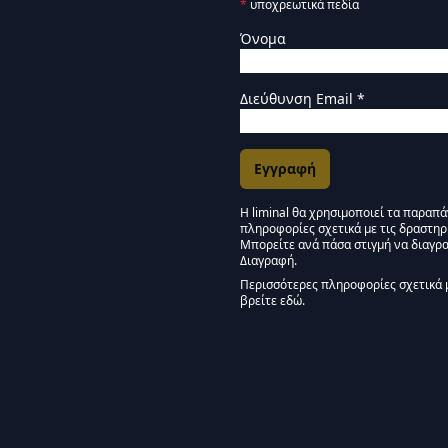
*
υποχρεωτικά πεδία
Όνομα
Διεύθυνση Email
*
Η liminal θα χρησιμοποιεί τα παραπ
πληροφορίες σχετικά με τις δραστηρ
Εγκρίσεις Μάρκετινγκ
Μπορείτε ανά πάσα στιγμή να διαγρα
Διαγραφή.
Μείνετε συντονισμένοι -
Περισσότερες πληροφορίες σχετικά 
βρείτε εδώ.
We use Mailchimp as our marketing pla