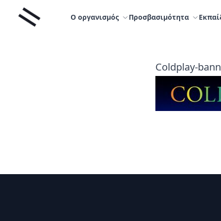
Μετάβαση
Liminal
στο
Ο οργανισμός
Προσβασιμότητα
Εκπαί
περιεχόμενο
Coldplay-bann
Υποσέλιδο