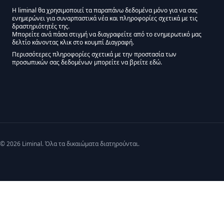
Η liminal θα χρησιμοποιεί τα παραπάνω δεδομένα μόνο για να σας
ενημερώνει για συναρπαστικά νέα και πληροφορίες σχετικά με τις
Εγκρίσεις Μάρκετινγκ
δραστηριότητές της.
Μπορείτε ανά πάσα στιγμή να διαγραφείτε από το ενημερωτικό μας
δελτίο κάνοντας κλικ στο κουμπί Διαγραφή.
Μείνετε συντονισμένοι - Ενημερωτικό δελτίο Liminal
Περισσότερες πληροφορίες σχετικά με την προστασία των
προσωπικών σας δεδομένων μπορείτε να βρείτε εδώ.
We use Mailchimp as our marketing platform. By clicking below to subscribe,
© 2026 Liminal. Όλα τα δικαιώματα διατηρούνται.