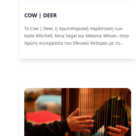
COW | DEER
Το Cow | Deer, η πρωτοποριακή παράσταση των
Katie Mitchell, Nina Segal και Melanie Wilson, στην
πρώτη συνεργασία του Εθνικού Θεάτρου με το
Royal Court Theatre του Λονδίνου, γίνεται
προσβάσιμη για άτομα με οπτική αναπηρία στις 9 &
10 Ιανουαρίου με τη στήριξη της Alpha Bank, στο
πλαίσιο του Προγράμματός της «Πολιτισμός για
όλους» και σε συνεργασία με τη liminal.
Read More