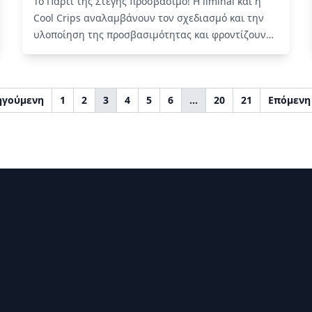
Το Πάρτι της Στέγης προσβάσιμο! Η liminal και η
Cool Crips αναλαμβάνουν τον σχεδιασμό και την
υλοποίηση της προσβασιμότητας και φροντίζουν
το πάρτι να είναι μια εμπειρία ανοιχτή σε όλες,
όλους και όλα.
Read More
ηγούμενη
1
2
3
4
5
6
…
20
21
Επόμενη