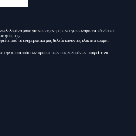
άνω δεδομένα μόνο για να σας ενημερώνει για συναρπαστικά νέα και
ιότητές της.
φείτε από το ενημερωτικό μας δελτίο κάνοντας κλικ στο κουμπί
 Ενημερωτικό δελτίο Liminal :)
με την προστασία των προσωπικών σας δεδομένων μπορείτε να
tform. By clicking below to subscribe, you acknowledge that your information wi