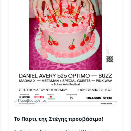
Προσβασιμότητα
Το Πάρτι της Στέγης προσβάσιμο!