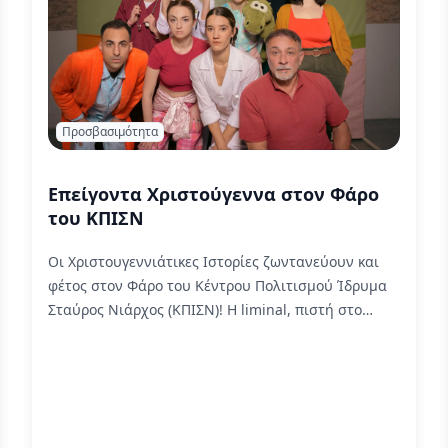
Προσβασιμότητα
Επείγοντα Χριστούγεννα στον Φάρο
του ΚΠΙΣΝ
Οι Χριστουγεννιάτικες Ιστορίες ζωντανεύουν και
φέτος στον Φάρο του Κέντρου Πολιτισμού Ίδρυμα
Σταύρος Νιάρχος (ΚΠΙΣΝ)! Η liminal, πιστή στο
ραντεβού της, θα βρίσκεται εκεί στις 27 και 28
Δεκεμβρίου 2025 δημιουργώντας την Ακουστική
Περιγραφή και την Απτική Ξενάγηση για την
παράσταση "Επείγοντα Χριστούγεννα".
Read More