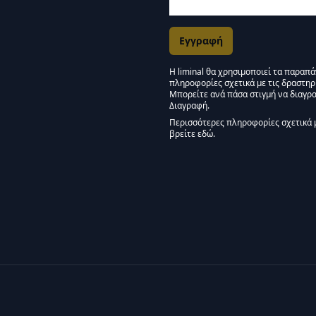
Η liminal θα χρησιμοποιεί τα παραπ
πληροφορίες σχετικά με τις δραστηρ
Εγκρίσεις Μάρκετινγκ
Μπορείτε ανά πάσα στιγμή να διαγρα
Διαγραφή.
Μείνετε συντονισμένοι -
Περισσότερες πληροφορίες σχετικά 
βρείτε εδώ.
We use Mailchimp as our marketing pla