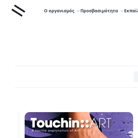
Μετάβαση
Liminal
στο
Ο οργανισμός
Προσβασιμότητα
Εκπαί
περιεχόμενο