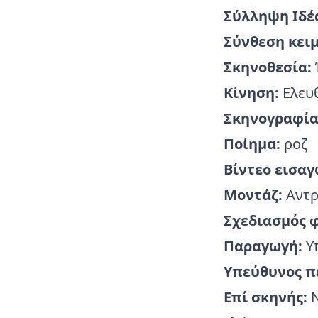
Σύλληψη Ιδέ
Σύνθεση κειμ
Σκηνοθεσία:
Κίνηση:
Ελευ
Σκηνογραφία
Ποίημα:
ροζ
Βίντεο εισα
Μοντάζ:
Αντρ
Σχεδιασμός 
Παραγωγή:
Υ
Υπεύθυνος π
Επί σκηνής:
Ν