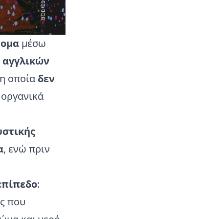
τομα
μέσω
ω αγγλικών
 η οποία
δεν
ι
οργανικά
υστικής
α
, ενώ πριν
επίπεδο
:
ς που