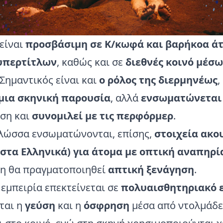
είναι
προσβάσιμη σε Κ/κωφά και βαρήκοα ά
υπερτίτλων
, καθώς και σε
διεθνές κοινό μέσ
 Σημαντικός είναι και
ο ρόλος της διερμηνέως
,
μια σκηνική παρουσία
, αλλά
ενσωματώνετα
ση και
συνομιλεί με τις περφόρμερ
.
γλώσσα ενσωματώνονται, επίσης,
στοιχεία ακο
στα Ελληνικά) για άτομα με οπτική αναπηρί
η θα πραγματοποιηθεί
απτική ξενάγηση
.
εμπειρία επεκτείνεται σε
πολυαισθητηριακό 
ται η
γεύση
και η
όσφρηση
μέσα από ντολμάδε