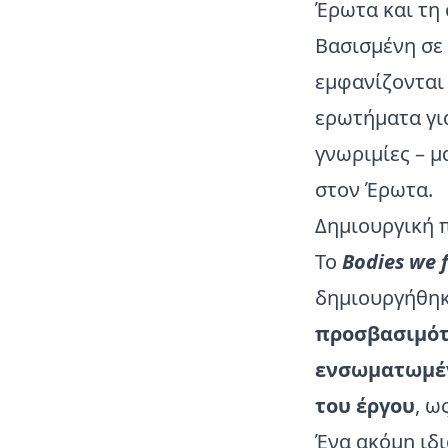
Έρωτα και τη
Βασισμένη σε
εμφανίζονται 
ερωτήματα για
γνωριμίες – μ
στον Έρωτα.
Δημιουργική 
Το
Bodies we f
δημιουργήθηκ
προσβασιμότη
ενσωματωμέν
του έργου
, ω
Ένα ακόμη ιδι