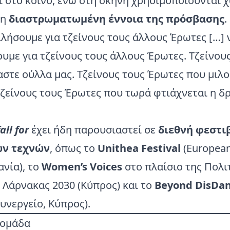
 στο κοινό, ενώ στη σκηνή χρησιμοποιούνται χ
τη
διαστρωματωμένη έννοια της πρόσβασης
.
λήσουμε για τζείνους τους άλλους Έρωτες […] 
υμε για τζείνους τους άλλους Έρωτες. Tζείνου
στε ούλλα μας. Tζείνους τους Έρωτες που μιλο
τζείνους τους Έρωτες που τωρά φτιάχνεται η δ
all for
έχει ήδη παρουσιαστεί σε
διεθνή φεστι
ν τεχνών
, όπως το
Unithea Festival
(European
ανία), το
Women’s Voices
στο πλαίσιο της Πολι
Λάρνακας 2030 (Κύπρος) και το
Beyond DisDa
υνεργείο, Κύπρος).
 ομάδα