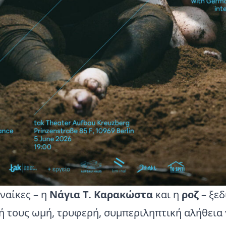
ναίκες – η
Νάγια Τ. Καρακώστα
και η
ροζ
– ξεδ
κή τους ωμή, τρυφερή, συμπεριληπτική αλήθεια