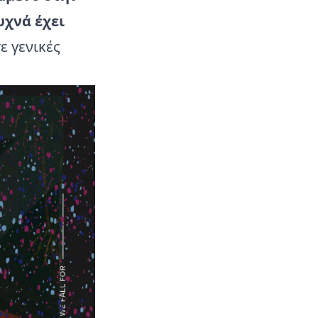
υχνά έχει
ε γενικές