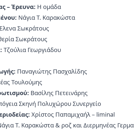
ας – Έρευνα:
Η ομάδα
ένου:
Νάγια Τ. Καρακώστα
Έλενα Σωκράτους
θερία Σωκράτους
:
Τζούλια Γεωργιάδου
γωγής:
Παναγιώτης Πασχαλίδης
έας Τουλούμης
φωτισμού:
Βασίλης Πετεινάρης
πόγεια Σκηνή Πολυχώρου Συνεργείο
εριοδείας:
Χρίστος Παπαμιχαήλ – liminal
άγια Τ. Καρακώστα & ροζ και Διερμηνέας Γερμα