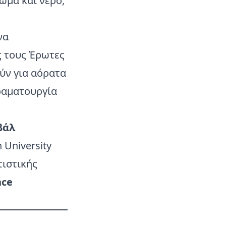
ώμα και νερό,
να
ς τους Έρωτες
ύν για αόρατα
ραματουργία
βάλ
 University
τιστικής
nce