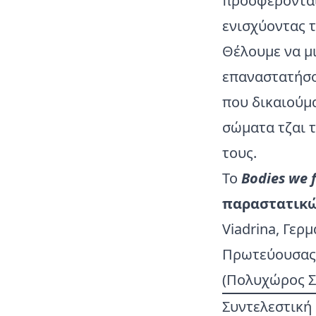
προσφέρονται
ενισχύοντας 
Θέλουμε να μι
επαναστατήσο
που δικαιούμα
σώματα τζαι 
τους.
Το
Bodies we f
παραστατικώ
Viadrina, Γερμ
Πρωτεύουσας 
(Πολυχώρος Σ
Συντελεστική