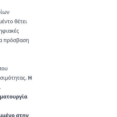
οίων
μέντο θέτει
ψηφιακές
δια πρόσβαση
που
ασιμότητας.
Η
ι
αματουργία
αμμένο στην