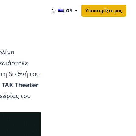
GR
Υποστηρίξτε μας
ολίνο
εδιάστηκε
τη διεθνή του
ο
TAK Theater
εδρίας του