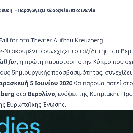
δευση
Παραγωγές
Ο Χώρος
Nέα
Επικοινωνία
Fall for στο Theater Aufbau Kreuzberg
-Ντοκουμέντο συνεχίζει το ταξίδι της στο Βερ
all for
, η πρώτη παράσταση στην Κύπρο που σχ
ους δημιουργικής προσβασιμότητας, συνεχίζει 
αρασκευή 5 Ιουνίου 2026
θα παρουσιαστεί στ
zberg
στο
Βερολίνο
, ενόψει της Κυπριακής Προ
ης Ευρωπαϊκής Ένωσης.