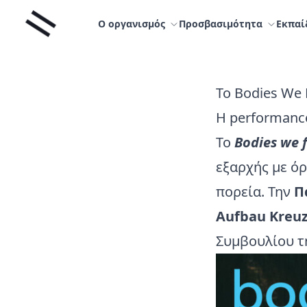
Μετάβαση
Liminal
στο
Ο οργανισμός
Προσβασιμότητα
Εκπαί
περιεχόμενο
Το Bodies We 
Η performance
Το
Bodies we f
εξαρχής με όρ
πορεία. Την
Π
Aufbau Kreu
Συμβουλίου τ