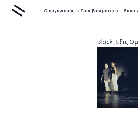
Μετάβαση
Liminal
στο
Ο οργανισμός
Προσβασιμότητα
Εκπαί
περιεχόμενο
Block_Έξις Ο