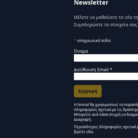
Newsletter
Θέλετε να μαθαίνετε τα νέα της
Συμπληρώστε τα στοιχεία σας 
*
υποχρεωτικά πεδία
Όνομα
Διεύθυνση Email
*
Η liminal θα χρησιμοποιεί τα παραπ
πληροφορίες σχετικά με τις δραστηρ
Εγκρίσεις Μάρκετινγκ
Μπορείτε ανά πάσα στιγμή να διαγρα
Διαγραφή.
Μείνετε συντονισμένοι -
Περισσότερες πληροφορίες σχετικά 
βρείτε εδώ.