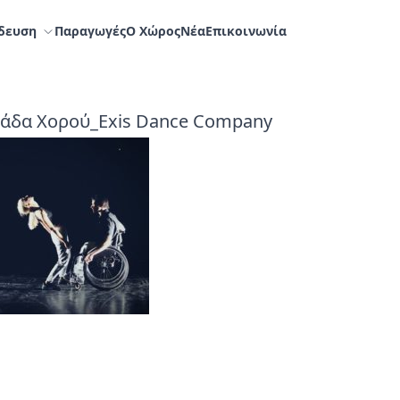
δευση
Παραγωγές
Ο Χώρος
Nέα
Επικοινωνία
μάδα Χορού_Exis Dance Company