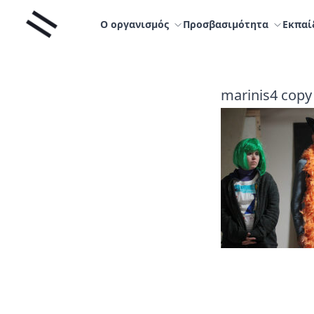
Μετάβαση
Liminal
στο
Ο οργανισμός
Προσβασιμότητα
Εκπαί
περιεχόμενο
marinis4 copy