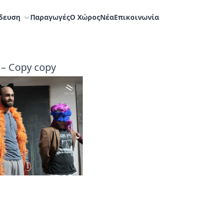
δευση
Παραγωγές
Ο Χώρος
Nέα
Επικοινωνία
 – Copy copy