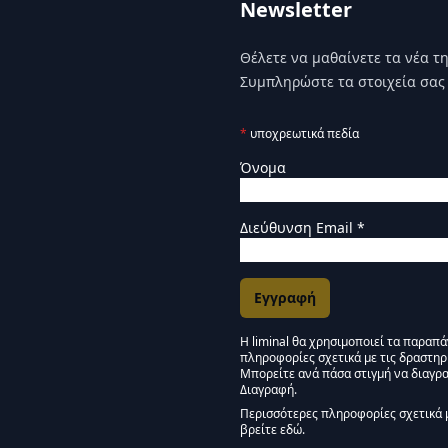
Newsletter
Θέλετε να μαθαίνετε τα νέα της
Συμπληρώστε τα στοιχεία σας 
*
υποχρεωτικά πεδία
Όνομα
Διεύθυνση Email
*
Η liminal θα χρησιμοποιεί τα παραπ
πληροφορίες σχετικά με τις δραστηρ
Εγκρίσεις Μάρκετινγκ
Μπορείτε ανά πάσα στιγμή να διαγρα
Διαγραφή.
Μείνετε συντονισμένοι -
Περισσότερες πληροφορίες σχετικά 
βρείτε εδώ.