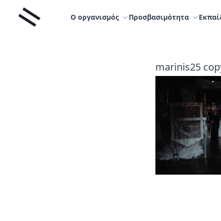
Μετάβαση
Liminal
στο
Ο οργανισμός
Προσβασιμότητα
Εκπαί
περιεχόμενο
marinis25 cop