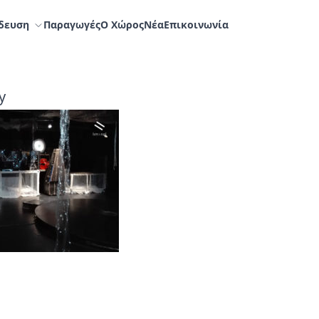
δευση
Παραγωγές
Ο Χώρος
Nέα
Επικοινωνία
y