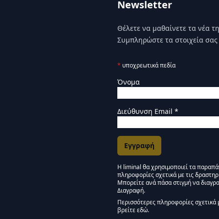
Newsletter
Θέλετε να μαθαίνετε τα νέα της
Συμπληρώστε τα στοιχεία σας 
*
υποχρεωτικά πεδία
Όνομα
Διεύθυνση Email
*
Η liminal θα χρησιμοποιεί τα παραπ
πληροφορίες σχετικά με τις δραστηρ
Εγκρίσεις Μάρκετινγκ
Μπορείτε ανά πάσα στιγμή να διαγρα
Διαγραφή.
Μείνετε συντονισμένοι -
Περισσότερες πληροφορίες σχετικά 
βρείτε εδώ.