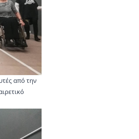
υτές από την
αιρετικό