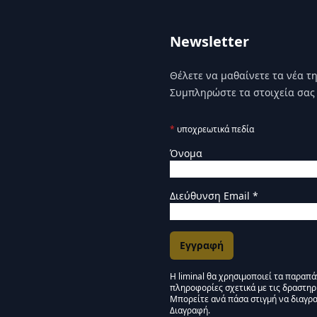
Newsletter
Θέλετε να μαθαίνετε τα νέα της
Συμπληρώστε τα στοιχεία σας 
*
υποχρεωτικά πεδία
Όνομα
Διεύθυνση Email
*
Η liminal θα χρησιμοποιεί τα παραπ
πληροφορίες σχετικά με τις δραστηρ
Εγκρίσεις Μάρκετινγκ
Μπορείτε ανά πάσα στιγμή να διαγρα
Διαγραφή.
Μείνετε συντονισμένοι -