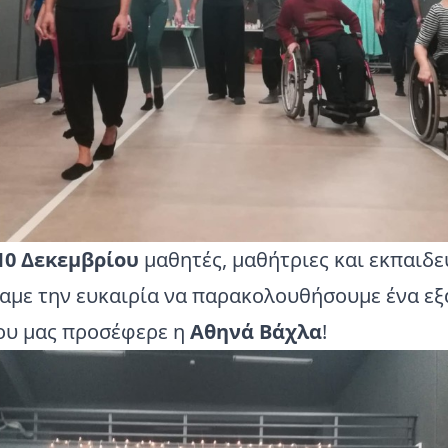
10 Δεκεμβρίου
μαθητές, μαθήτριες και εκπαιδε
χαμε την ευκαιρία να παρακολουθήσουμε ένα εξ
ου μας προσέφερε η
Αθηνά Βάχλα
!