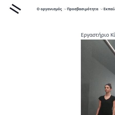
Μετάβαση
Liminal
στο
Ο οργανισμός
Προσβασιμότητα
Εκπαί
περιεχόμενο
Εργαστήριο Κί