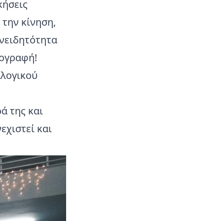
κήσεις
 την κίνηση,
υνειδητότητα
πογραφή!
λλογικού
ά της και
εχιστεί και