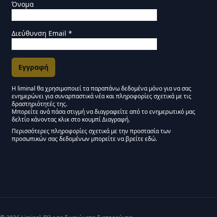
Όνομα
Διεύθυνση Email
*
Η liminal θα χρησιμοποιεί τα παραπάνω δεδομένα μόνο για να σας
ενημερώνει για συναρπαστικά νέα και πληροφορίες σχετικά με τις
Εγκρίσεις Μάρκετινγκ
δραστηριότητές της.
Μπορείτε ανά πάσα στιγμή να διαγραφείτε από το ενημερωτικό μας
δελτίο κάνοντας κλικ στο κουμπί Διαγραφή.
Μείνετε συντονισμένοι - Ενημερωτικό δελτίο Liminal
Περισσότερες πληροφορίες σχετικά με την προστασία των
προσωπικών σας δεδομένων μπορείτε να βρείτε εδώ.
We use Mailchimp as our marketing platform. By clicking below to subscribe,