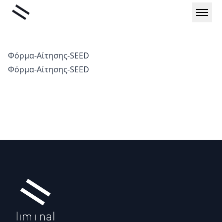
Μετάβαση
Liminal
στο
περιεχόμενο
Φόρμα-Αίτησης-SEED
Φόρμα-Αίτησης-SEED
Υποσέλιδο