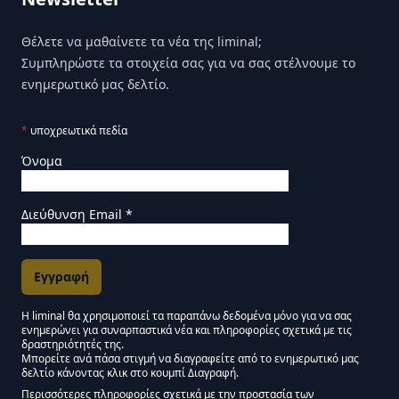
Θέλετε να μαθαίνετε τα νέα της liminal;
Συμπληρώστε τα στοιχεία σας για να σας στέλνουμε το
ενημερωτικό μας δελτίο.
*
υποχρεωτικά πεδία
Όνομα
Διεύθυνση Email
*
Η liminal θα χρησιμοποιεί τα παραπάνω δεδομένα μόνο για να σας
ενημερώνει για συναρπαστικά νέα και πληροφορίες σχετικά με τις
Εγκρίσεις Μάρκετινγκ
δραστηριότητές της.
Μπορείτε ανά πάσα στιγμή να διαγραφείτε από το ενημερωτικό μας
δελτίο κάνοντας κλικ στο κουμπί Διαγραφή.
Μείνετε συντονισμένοι - Ενημερωτικό δελτίο Liminal
Περισσότερες πληροφορίες σχετικά με την προστασία των