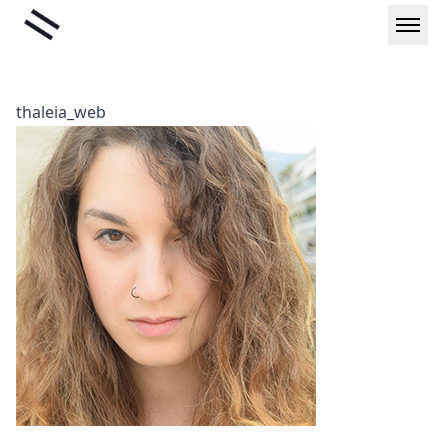
Μετάβαση
Liminal
στο
περιεχόμενο
thaleia_web