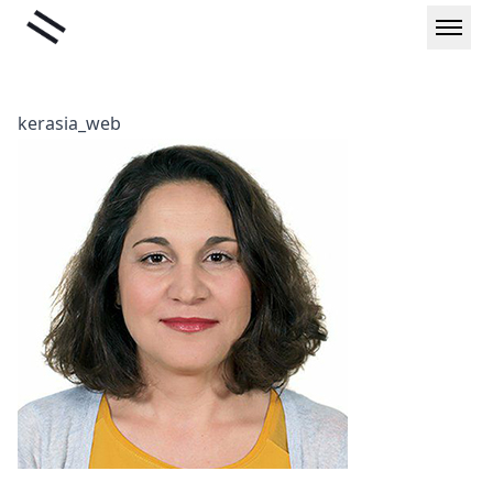
Μετάβαση
Liminal
στο
περιεχόμενο
kerasia_web