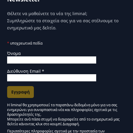
Θέλετε να μαθαίνετε τα νέα της liminal;
Συμπληρώστε τα στοιχεία σας για να σας στέλνουμε το
ενημερωτικό μας δελτίο.
*
υποχρεωτικά πεδία
Όνομα
Διεύθυνση Email
*
Η liminal θα χρησιμοποιεί τα παραπάνω δεδομένα μόνο για να σας
ενημερώνει για συναρπαστικά νέα και πληροφορίες σχετικά με τις
Εγκρίσεις Μάρκετινγκ
δραστηριότητές της.
Μπορείτε ανά πάσα στιγμή να διαγραφείτε από το ενημερωτικό μας
δελτίο κάνοντας κλικ στο κουμπί Διαγραφή.
Μείνετε συντονισμένοι - Ενημερωτικό δελτίο Liminal
Περισσότερες πληροφορίες σχετικά με την προστασία των