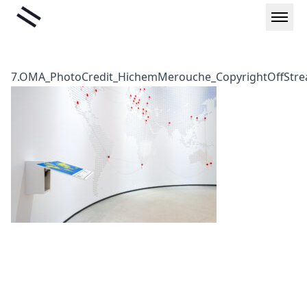
Μετάβαση
Liminal
στο
περιεχόμενο
7.OMA_PhotoCredit_HichemMerouche_CopyrightOffStr