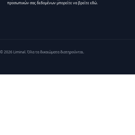
προσωπικών σας δεδομένων μπορείτε να βρείτε εδώ.
We use Mailchimp as our marketing platform. By clicking below to subscribe,
© 2026 Liminal. Όλα τα δικαιώματα διατηρούνται.